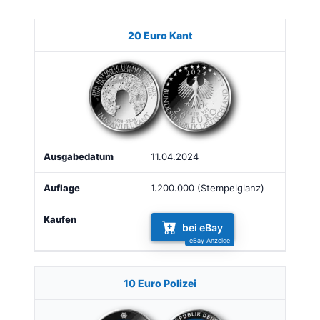
Münze
Bild
Ausgabe
Auflage
Kaufen
20 Euro Kant
11.04.2024
1.200.000 (Stempelglanz)
bei eBay
10 Euro Polizei