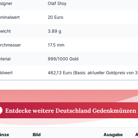
signer
Olaf Stoy
minalwert
20 Euro
wicht
3.89 g
rchmesser
17.5 mm
terial
999/1000 Gold
ldwert
462,13 Euro (Basis: aktueller Goldpreis von 
Entdecke weitere Deutschland Gedenkmünzen 
ünze
Bild
Ausgabe
A