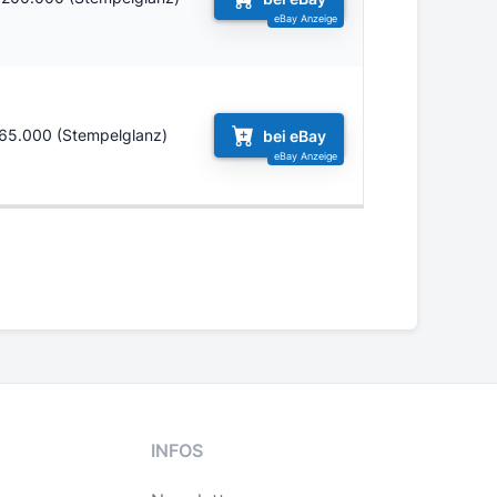
65.000 (Stempelglanz)
bei eBay
INFOS