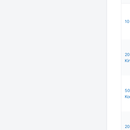
10
20
Ki
50
Ko
20