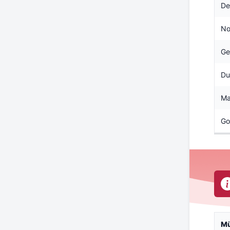
De
No
Ge
Du
Ma
Go
M