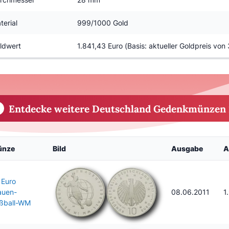
terial
999/1000 Gold
ldwert
1.841,43 Euro (Basis: aktueller Goldpreis von
Entdecke weitere Deutschland Gedenkmünzen 
ünze
Bild
Ausgabe
A
 Euro
auen-
08.06.2011
1
ßball-WM