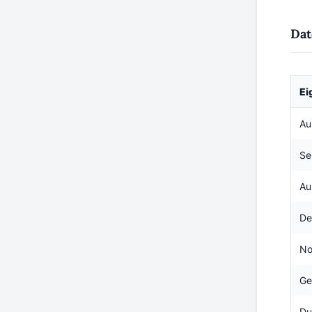
Dat
Ei
Au
Se
Au
De
No
Ge
Du