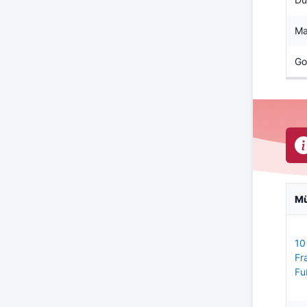
Ma
Go
M
10
Fr
Fu