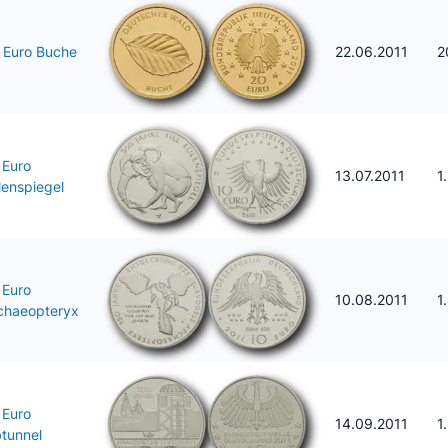
 Euro Buche
22.06.2011
2
 Euro
13.07.2011
1
lenspiegel
 Euro
10.08.2011
1
chaeopteryx
 Euro
14.09.2011
1
btunnel