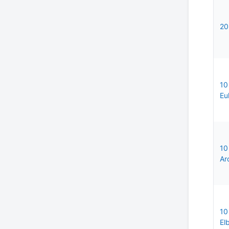
20
10
Eu
10
Ar
10
El