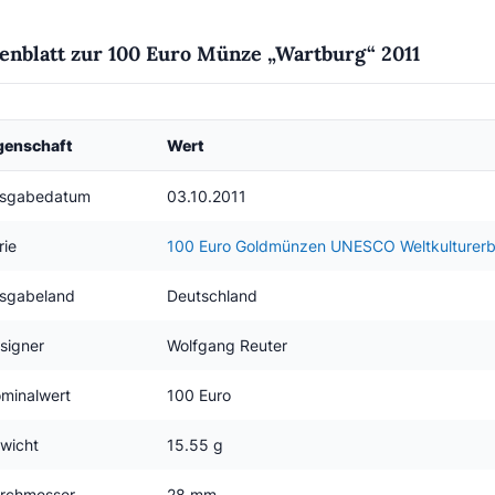
enblatt zur 100 Euro Münze „Wartburg“ 2011
genschaft
Wert
sgabedatum
03.10.2011
rie
100 Euro Goldmünzen UNESCO Weltkulturer
sgabeland
Deutschland
signer
Wolfgang Reuter
minalwert
100 Euro
wicht
15.55 g
rchmesser
28 mm