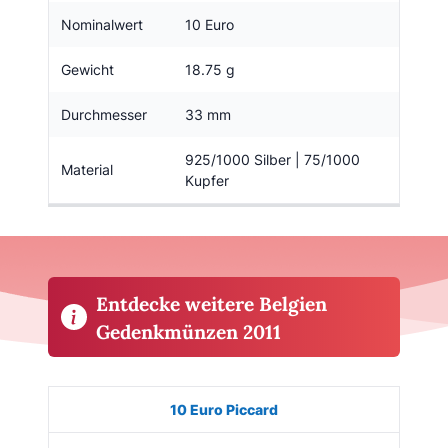
Nominalwert
10 Euro
Gewicht
18.75 g
Durchmesser
33 mm
925/1000 Silber | 75/1000
Material
Kupfer
Entdecke weitere Belgien
Gedenkmünzen 2011
Münze
Bild
Ausgabe
Auflage
Kaufen
10 Euro Piccard