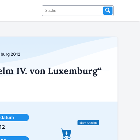
mburg 2012
elm IV. von Luxemburg“
edatum
12
age