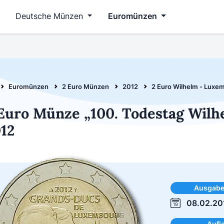
Deutsche Münzen
Euromünzen
Euromünzen
2 Euro Münzen
2012
2 Euro Wilhelm - Luxe
Euro Münze „100. Todestag Wilh
12
Ausgab
08.02.20
Aufl