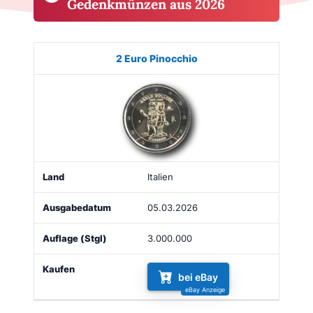
Gedenkmünzen aus 2026
Münze
Bild
Land
Ausgabe
Auflage
Kaufe
2 Euro Pinocchio
Italien
05.03.2026
3.000.000
bei eBay