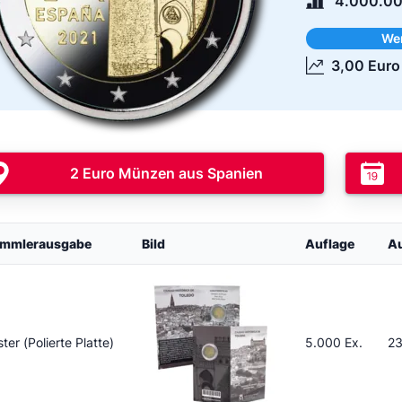
4.000.00
We
3,00 Euro
2 Euro Münzen aus Spanien
mmlerausgabe
Bild
Auflage
A
ster (Polierte Platte)
5.000 Ex.
23