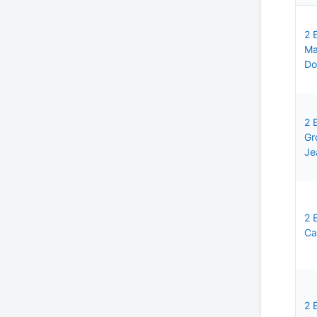
2 
Ma
D
2 
Gr
Je
2 
Ca
2 