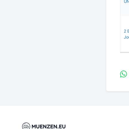
UN
2 
Jo