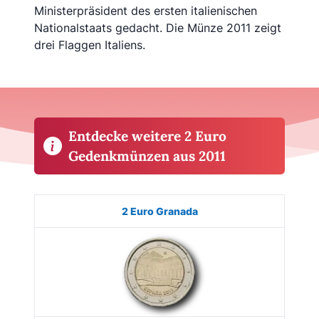
Ministerpräsident des ersten italienischen
Nationalstaats gedacht. Die Münze 2011 zeigt
drei Flaggen Italiens.
Entdecke weitere 2 Euro
Gedenkmünzen aus 2011
Münze
Bild
Land
Ausgabe
Auflage
Kaufe
2 Euro Granada