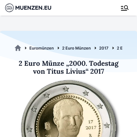
Euromünzen
2 Euro Münzen
2017
2 Euro Titu
2 Euro Münze „2000. Todestag
von Titus Livius“ 2017