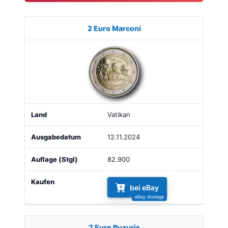
Münze
Bild
Land
Ausgabe
Auflage
Kaufe
2 Euro Marconi
Vatikan
12.11.2024
82.900
bei eBay
2 Euro Puzuris