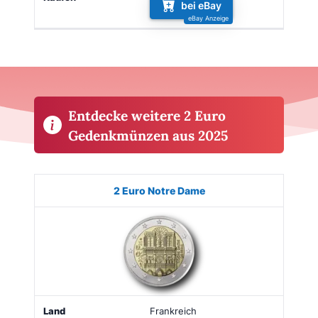
bei eBay
Entdecke weitere 2 Euro
Gedenkmünzen aus 2025
Münze
Bild
Land
Ausgabe
Auflage
Kaufe
2 Euro Notre Dame
Frankreich