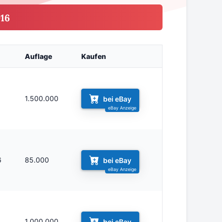
16
Auflage
Kaufen
1.500.000
bei eBay
6
85.000
bei eBay
1.000.000
bei eBay