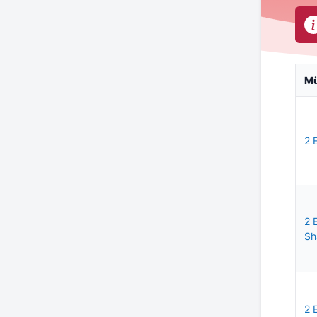
M
2 
2 
Sh
2 