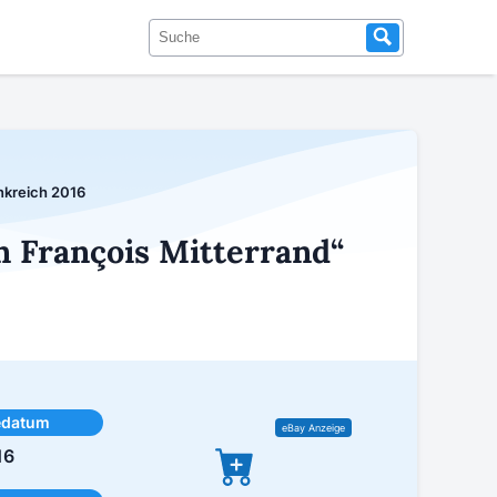
ankreich 2016
n François Mitterrand“
edatum
16