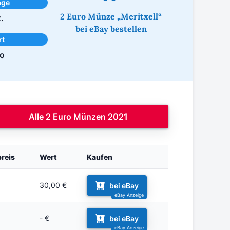
age
2 Euro Münze „Meritxell“
.
bei eBay bestellen
rt
ro
Alle 2 Euro Münzen 2021
reis
Wert
Kaufen
30,00 €
bei eBay
- €
bei eBay