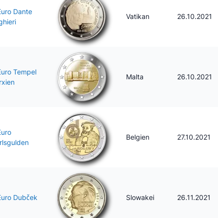
Euro Dante
Vatikan
26.10.2021
ghieri
Euro Tempel
Malta
26.10.2021
rxien
Euro
Belgien
27.10.2021
rlsgulden
Euro Dubček
Slowakei
26.11.2021