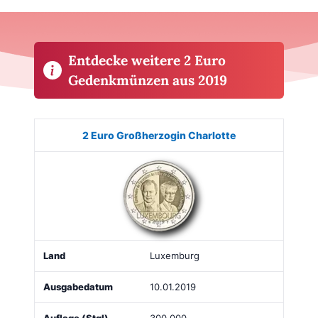
Entdecke weitere 2 Euro
Gedenkmünzen aus 2019
Münze
Bild
Land
Ausgabe
Auflage
Kaufe
2 Euro Großherzogin Charlotte
Luxemburg
10.01.2019