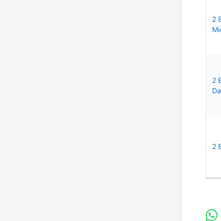
2 
Mi
2 
D
2 