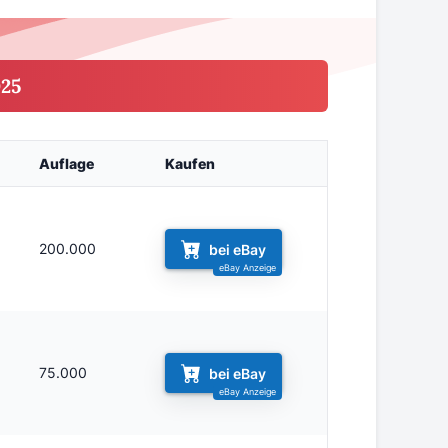
025
Auflage
Kaufen
200.000
bei eBay
75.000
bei eBay