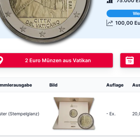
75.000 E
We
100,00 E
2 Euro Münzen aus Vatikan
mmlerausgabe
Bild
Auflage
Aus
ister (Stempelglanz)
- Ex.
20,