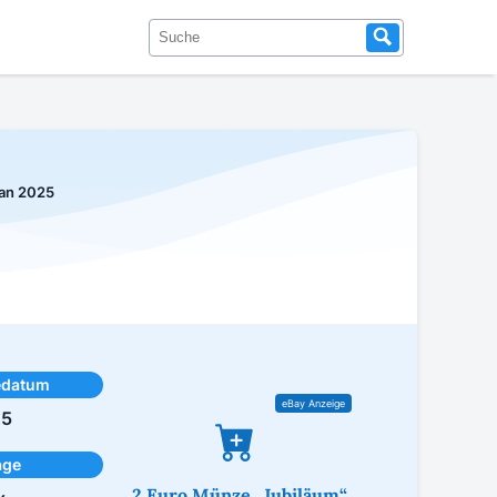
kan 2025
edatum
25
age
2 Euro Münze „Jubiläum“