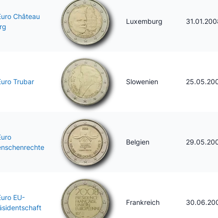
Euro Château
Luxemburg
31.01.200
rg
Euro Trubar
Slowenien
25.05.20
Euro
Belgien
29.05.20
nschenrechte
Euro EU-
Frankreich
30.06.20
äsidentschaft