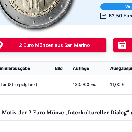
We
62,50 Eur
2 Euro Münzen aus San Marino
mmlerausgabe
Bild
Auflage
Ausgabepr
ister (Stempelglanz)
130.000 Ex.
11,00 €
 Motiv der 2 Euro Münze „Interkultureller Dialog“