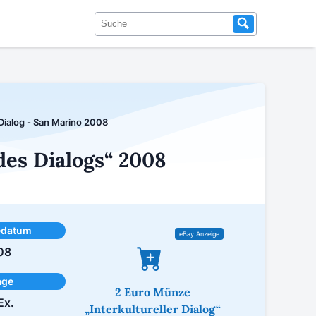
 Dialog - San Marino 2008
des Dialogs“ 2008
edatum
08
age
2 Euro Münze
Ex.
„Interkultureller Dialog“