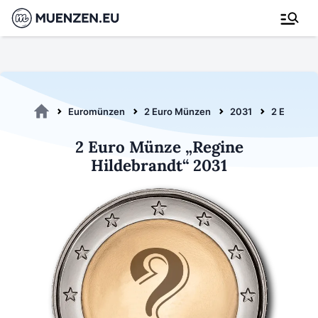
Euromünzen
2 Euro Münzen
2031
2 Euro Hil
2 Euro Münze „Regine
Hildebrandt“ 2031