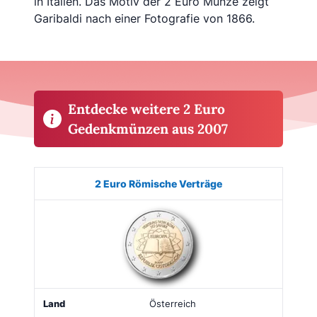
in Italien. Das Motiv der 2 Euro Münze zeigt
Garibaldi nach einer Fotografie von 1866.
Entdecke weitere 2 Euro
Gedenkmünzen aus 2007
Münze
Bild
Land
Ausgabe
Auflage
Kaufe
2 Euro Römische Verträge
Österreich