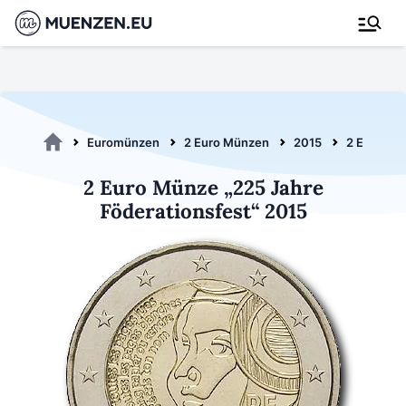
Euromünzen
2 Euro Münzen
2015
2 Euro Föd
2 Euro Münze „225 Jahre
Föderationsfest“ 2015