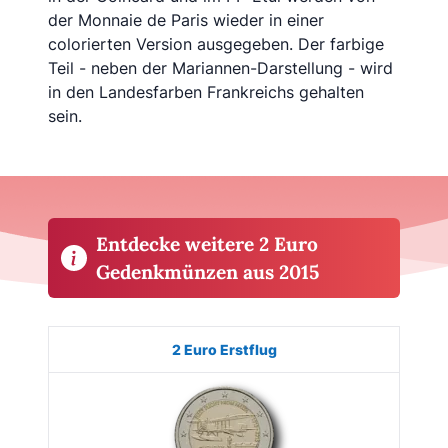
der Monnaie de Paris wieder in einer
colorierten Version ausgegeben. Der farbige
Teil - neben der Mariannen-Darstellung - wird
in den Landesfarben Frankreichs gehalten
sein.
Entdecke weitere 2 Euro
Gedenkmünzen aus 2015
Münze
Bild
Land
Ausgabe
Auflage
Kaufe
2 Euro Erstflug