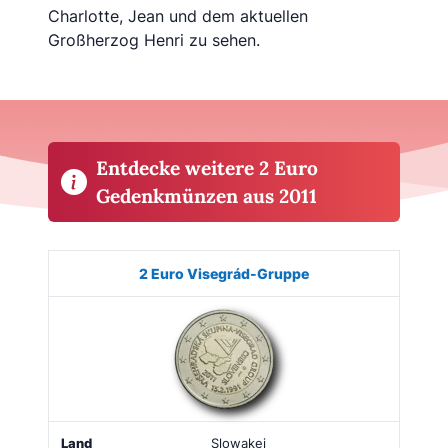
Charlotte, Jean und dem aktuellen
Großherzog Henri zu sehen.
Entdecke weitere 2 Euro
Gedenkmünzen aus 2011
Münze
Bild
Land
Ausgabe
Auflage
Kaufe
2 Euro Visegrád-Gruppe
Slowakei