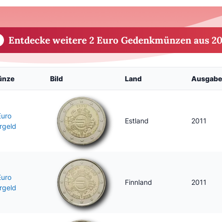
Entdecke weitere 2 Euro Gedenkmünzen aus 20
ünze
Bild
Land
Ausgabe
Euro
Estland
2011
rgeld
Euro
Finnland
2011
rgeld