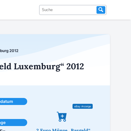
mburg 2012
geld Luxemburg“ 2012
edatum
age
2 Euro Münze „Bargeld“